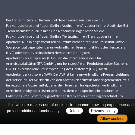
Bei Arzneimitteln: Zu Risiken und Nebenwirkungen lesen Sie die
Packungsbeilage und fragen Sie Ihre Ärztin, Ihren Arzt oder in Ihrer Apotheke. Bei
Tierarzneimitteln: Zu Risiken und Nebenwirkungen lesen Sie die
Packungsbeilage und fragen Sie Ihre Tierärztin, Ihren Tierarzt oder in Ihrer
Apotheke. Nur solange Vorrat reicht. Irrtum vorbehalten. Alle Preise inkl. MwSt. *
Sparpotential gegenüber der unverbindlichen Preisempfehlung des Herstellers
(UVP) oder der unverbindlichen Herstellermeldung des
Apothekenverkaufspreises (UAVP) an die Informationsstelle für
Arzneispezialitäten (IFA GmbH) / nur bei rezeptfreien Produkten außer Büchern.
UVP = Unverbindliche Preisempfehlung des Herstellers (UVP). AVP =
Apothekenverkaufspreis (AVP). Der AVP ist keine unverbindliche Preisempfehlung
der Hersteller. Der AVP ist ein von den Apotheken selbst in Ansatz gebrachter Preis
für rezeptfreie Arzneimittel, der in der Höhe dem für Apotheken verbindlichen
Arzneimittel Abgabepreis entspricht, zu dem eine Apotheke in bestimmten
Fällen das Produkt mit der gesetzlichen Krankenversicherung abrechnet. Im
Gegensatz zum AVP ist die gebräuchliche UVP eine Empfehlung der Hersteller.
This website makes use of cookies to enhance browsing experience and
provide additional functionality.
Details
Privacy policy
Allow cookies