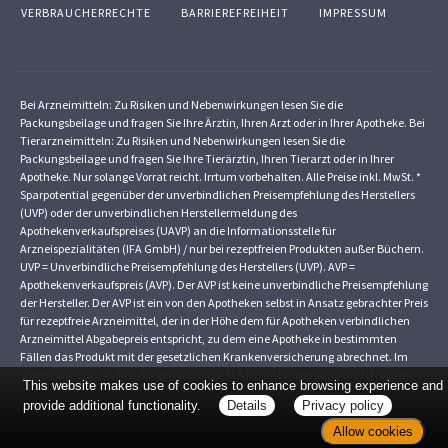
VERBRAUCHERRECHTE
BARRIEREFREIHEIT
IMPRESSUM
Bei Arzneimitteln: Zu Risiken und Nebenwirkungen lesen Sie die
Packungsbeilage und fragen Sie Ihre Ärztin, Ihren Arzt oder in Ihrer Apotheke. Bei
Tierarzneimitteln: Zu Risiken und Nebenwirkungen lesen Sie die
Packungsbeilage und fragen Sie Ihre Tierärztin, Ihren Tierarzt oder in Ihrer
Apotheke. Nur solange Vorrat reicht. Irrtum vorbehalten. Alle Preise inkl. MwSt. *
Sparpotential gegenüber der unverbindlichen Preisempfehlung des Herstellers
(UVP) oder der unverbindlichen Herstellermeldung des
Apothekenverkaufspreises (UAVP) an die Informationsstelle für
Arzneispezialitäten (IFA GmbH) / nur bei rezeptfreien Produkten außer Büchern.
UVP = Unverbindliche Preisempfehlung des Herstellers (UVP). AVP =
Apothekenverkaufspreis (AVP). Der AVP ist keine unverbindliche Preisempfehlung
der Hersteller. Der AVP ist ein von den Apotheken selbst in Ansatz gebrachter Preis
für rezeptfreie Arzneimittel, der in der Höhe dem für Apotheken verbindlichen
Arzneimittel Abgabepreis entspricht, zu dem eine Apotheke in bestimmten
Fällen das Produkt mit der gesetzlichen Krankenversicherung abrechnet. Im
Gegensatz zum AVP ist die gebräuchliche UVP eine Empfehlung der Hersteller.
This website makes use of cookies to enhance browsing experience and
provide additional functionality.
Details
Privacy policy
Allow cookies