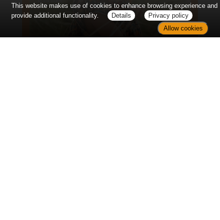
This website makes use of cookies to enhance browsing experience and
provide additional functionality.
Details
Privacy policy
Allow cookies
Eltern