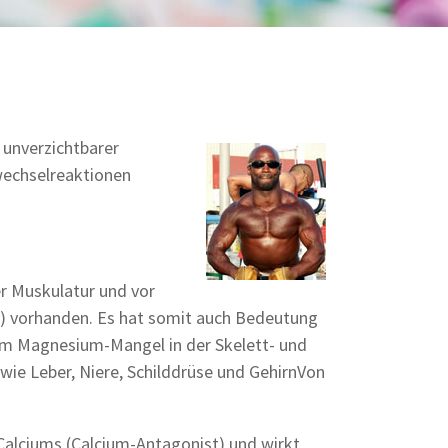
 unverzichtbarer
fwechselreaktionen
er Muskulatur und vor
) vorhanden. Es hat somit auch Bedeutung
nem Magnesium-Mangel in der Skelett- und
ie Leber, Niere, Schilddrüse und GehirnVon
Calciums (Calcium-Antagonist) und wirkt