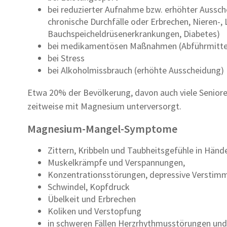
bei reduzierter Aufnahme bzw. erhöhter Aussc
chronische Durchfälle oder Erbrechen, Nieren-,
Bauchspeicheldrüsenerkrankungen, Diabetes)
bei medikamentösen Maßnahmen (Abführmittel, D
bei Stress
bei Alkoholmissbrauch (erhöhte Ausscheidung)
Etwa 20% der Bevölkerung, davon auch viele Senior
zeitweise mit Magnesium unterversorgt.
Magnesium-Mangel-Symptome
Zittern, Kribbeln und Taubheitsgefühle in Hän
Muskelkrämpfe und Verspannungen,
Konzentrationsstörungen, depressive Verstim
Schwindel, Kopfdruck
Übelkeit und Erbrechen
Koliken und Verstopfung
in schweren Fällen Herzrhythmusstörungen und