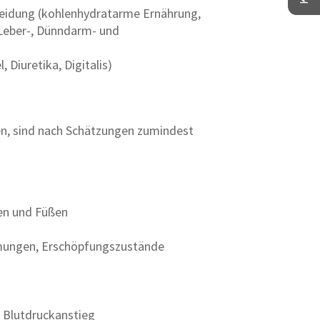
heidung (kohlenhydratarme Ernährung,
 Leber-, Dünndarm- und
iuretika, Digitalis)
en, sind nach Schätzungen zumindest
den und Füßen
mungen, Erschöpfungszustände
 Blutdruckanstieg