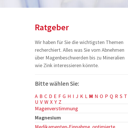
Ratgeber
Wir haben für Sie die wichtigsten Themen
recherchiert. Alles was Sie vom Abnehmen
über Magenbeschwerden bis zu Mineralien
wie Zink interessieren könnte.
Bitte wählen Sie:
A
B
C
D
E
F
G
H
I
J
K
L
M
N
O
P
Q
R
S
T
U
V
W
X
Y
Z
Magenverstimmung
Magnesium
Medikamenten-Einnahme, optimierte