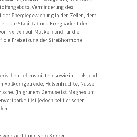
stoffangebots, Verminderung des
ei der Energiegewinnung in den Zellen, dem
rt die Stabilität und Erregbarkeit der
von Nerven auf Muskeln und für die
 die Freisetzung der Streßhormone
erischen Lebensmitteln sowie in Trink- und
em Vollkorngetreide, Hülsenfrüchte, Nüsse
erische. (In grünem Gemüse ist Magnesium
rwertbarkeit ist jedoch bei tierischen
her.
g verbraucht und vom Körper