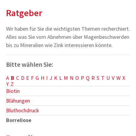
Ratgeber
Wir haben für Sie die wichtigsten Themen recherchiert.
Alles was Sie vom Abnehmen über Magenbeschwerden
bis zu Mineralien wie Zink interessieren könnte.
Bitte wählen Sie:
A
B
C
D
E
F
G
H
I
J
K
L
M
N
O
P
Q
R
S
T
U
V
W
X
Y
Z
Biotin
Blähungen
Bluthochdruck
Borreliose