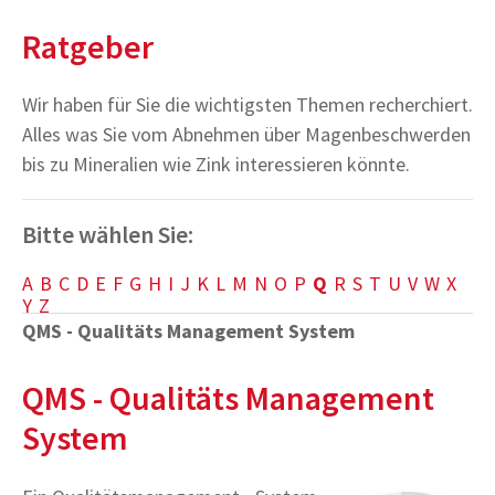
Ratgeber
Wir haben für Sie die wichtigsten Themen recherchiert.
Alles was Sie vom Abnehmen über Magenbeschwerden
bis zu Mineralien wie Zink interessieren könnte.
Bitte wählen Sie:
A
B
C
D
E
F
G
H
I
J
K
L
M
N
O
P
Q
R
S
T
U
V
W
X
Y
Z
QMS - Qualitäts Management System
QMS - Qualitäts Management
System