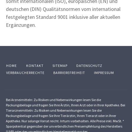
somit internationalen (ISO), europäischen (EN) und
deutschen (DIN) Qualitätsnormen vom international
festgelegten Standard 9001 inklusive aller aktuellen
Ergänzungen.
HOME
KONTAKT
SITEMAP
DATENSCHUTZ
VERBRAUCHERRECHTE
BARRIEREFREIHEIT
IMPRESSUM
Bei Arzneimitteln: Zu Risiken und Nebenwirkungen lesen Sie die
Packungsbeilage und fragen Sie Ihre Ärztin, Ihren Arzt oder in Ihrer Apotheke. Bei
Tierarzneimitteln: Zu Risiken und Nebenwirkungen lesen Sie die
Packungsbeilage und fragen Sie Ihre Tierärztin, Ihren Tierarzt oder in Ihrer
Apotheke. Nur solange Vorrat reicht. Irrtum vorbehalten. Alle Preise inkl. MwSt. *
Sparpotential gegenüber der unverbindlichen Preisempfehlung des Herstellers
(UVP) oder der unverbindlichen Herstellermeldung des